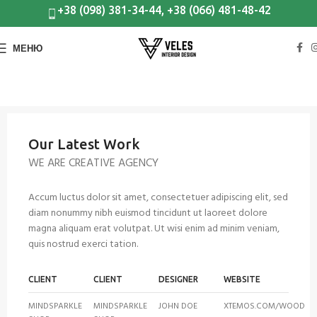
+38 (098) 381-34-44, +38 (066) 481-48-42
МЕНЮ
Our Latest Work
WE ARE CREATIVE AGENCY
Accum luctus dolor sit amet, consectetuer adipiscing elit, sed
diam nonummy nibh euismod tincidunt ut laoreet dolore
magna aliquam erat volutpat. Ut wisi enim ad minim veniam,
quis nostrud exerci tation.
CLIENT
CLIENT
DESIGNER
WEBSITE
MINDSPARKLE
MINDSPARKLE
JOHN DOE
XTEMOS.COM/WOOD