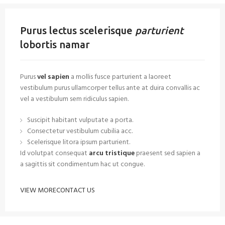
Purus lectus scelerisque
parturient
lobortis namar
Purus
vel sapien
a mollis fusce parturient a laoreet
vestibulum purus ullamcorper tellus ante at duira convallis ac
vel a vestibulum sem ridiculus sapien.
Suscipit habitant vulputate a porta.
Consectetur vestibulum cubilia acc.
Scelerisque litora ipsum parturient.
Id volutpat consequat
arcu tristique
praesent sed sapien a
a sagittis sit condimentum hac ut congue.
VIEW MORE
CONTACT US