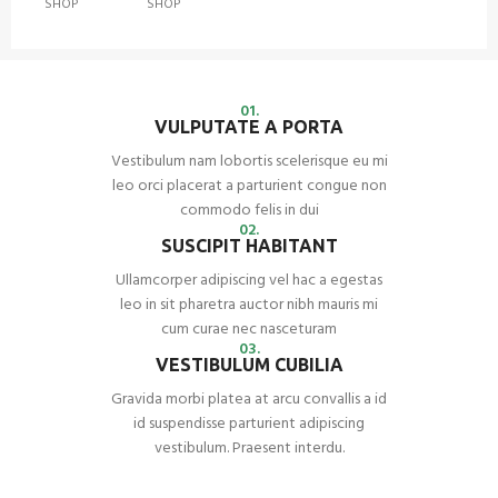
SHOP
SHOP
01.
VULPUTATE A PORTA
Vestibulum nam lobortis scelerisque eu mi
leo orci placerat a parturient congue non
commodo felis in dui
02.
SUSCIPIT HABITANT
Ullamcorper adipiscing vel hac a egestas
leo in sit pharetra auctor nibh mauris mi
cum curae nec nasceturam
03.
VESTIBULUM CUBILIA
Gravida morbi platea at arcu convallis a id
id suspendisse parturient adipiscing
vestibulum. Praesent interdu.