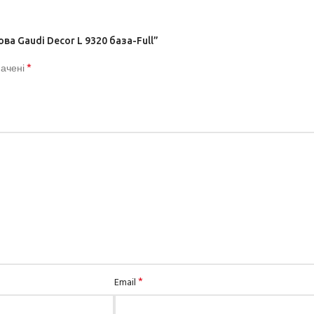
ва Gaudi Decor L 9320 база-Full”
*
начені
*
Email