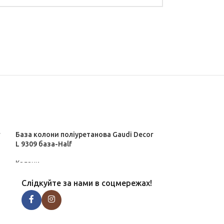
r
База колони поліуретанова Gaudi Decor
База колони пол
L 9309 база-Half
L 9309 база-Full
Колони
Колони
ДІЗНАТИСЬ ЦІНУ
ДІЗНАТИСЬ ЦІН
Слідкуйте за нами в соцмережах!