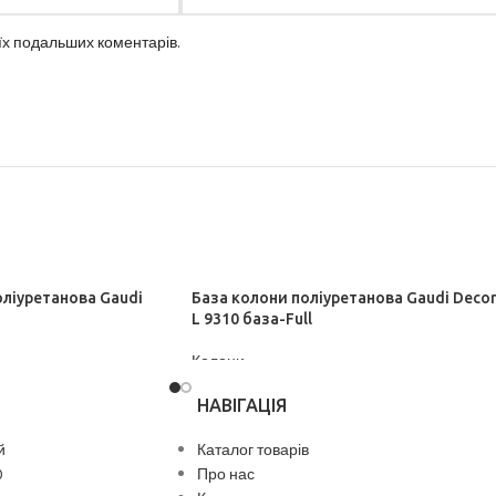
оїх подальших коментарів.
оліуретанова Gaudi
База колони поліуретанова Gaudi Deco
L 9310 база-Full
Колони
ДІЗНАТИСЬ ЦІНУ
НАВІГАЦІЯ
й
Каталог товарів
0
Про нас