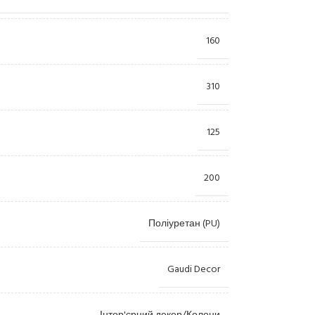
160
310
125
Лиштви
Камі
200
Пілястри
Купо
Консолі
Орна
Поліуретан (PU)
Розетки
Ніші
Gaudi Decor
Пано
Колони