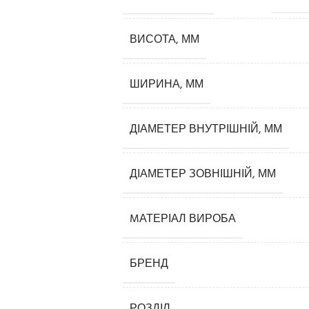
ВИСОТА, ММ
ШИРИНА, ММ
ДІАМЕТЕР ВНУТРІШНІЙ, ММ
Карнизи
ДІАМЕТЕР ЗОВНІШНІЙ, ММ
Плінтуси
MАТЕРІАЛ ВИРОБА
Кутові елементи
Молдинги
БРЕНД
Панелі декоративні
3D панелі