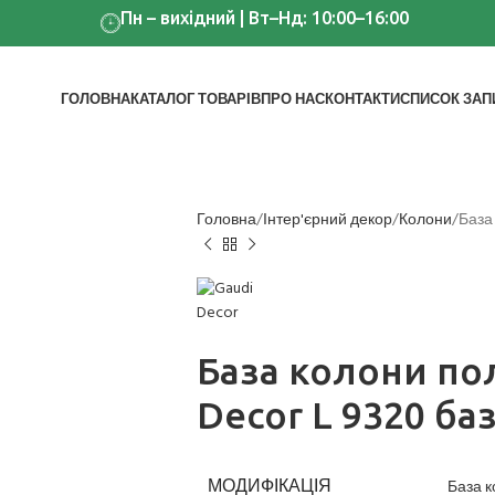
Пн – вихідний | Вт–Нд: 10:00–16:00
ГОЛОВНА
КАТАЛОГ ТОВАРІВ
ПРО НАС
КОНТАКТИ
СПИСОК ЗАП
Головна
Інтер'єрний декор
Колони
База 
База колони по
Decor L 9320 баз
МОДИФІКАЦІЯ
База к