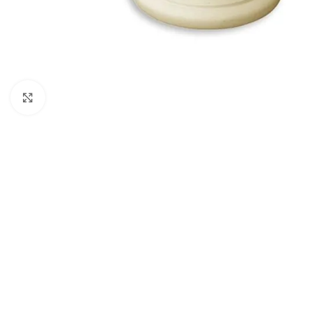
Клацніть, щоб збільшити