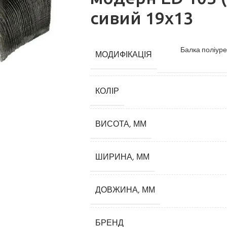
сивий 19х13
Балка поліуре
МОДИФІКАЦІЯ
КОЛІР
Карнизи
ВИСОТА, ММ
Плінтуси
ШИРИНА, ММ
Кутові елементи
Молдинги
ДОВЖИНА, ММ
Панелі декоративні
БРЕНД
3D панелі