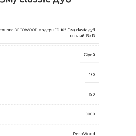
танова DECOWOOD модерн ED 105 (3м) classic дуб
світлий 19х13
Сірий
Лиштви
Камі
130
Пілястри
Купо
Консолі
Орна
190
Розетки
Ніші
3000
Пано
Колони
DecoWood