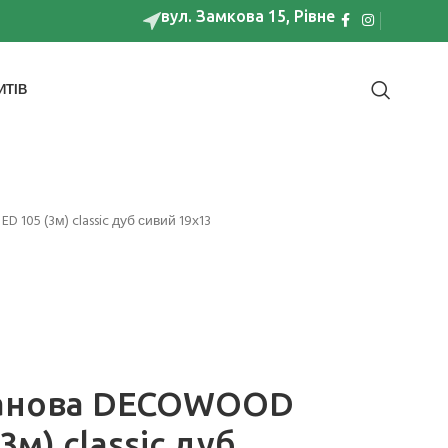
вул. Замкова 15, Рівне
ИТІВ
105 (3м) classic дуб сивий 19х13
танова DECOWOOD
м) classic дуб