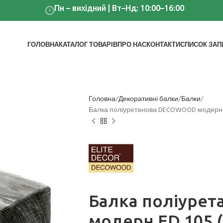
Пн – вихідний | Вт–Нд: 10:00–16:00
ГОЛОВНА
КАТАЛОГ ТОВАРІВ
ПРО НАС
КОНТАКТИ
СПИСОК ЗАП
Головна
Декоративні балки
Балки
Балка поліуретанова DECOWOOD модерн ED 
Балка поліуре
модерн ED 105 (3