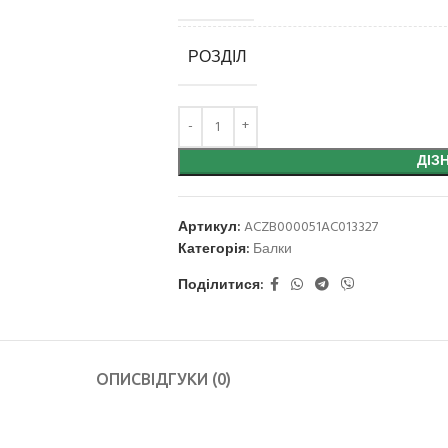
РОЗДІЛ
ДІЗ
Артикул:
ACZB000051AC013327
Категорія:
Балки
Поділитися:
ОПИС
ВІДГУКИ (0)