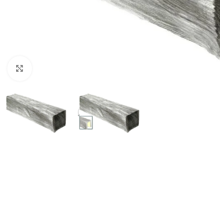
Клацніть, щоб збільшити