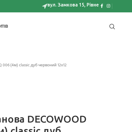
вул. Замкова 15, Рівне
ИТІВ
06 (4м) classic дуб червоний 12х12
танова DECOWOOD
м) classic дуб