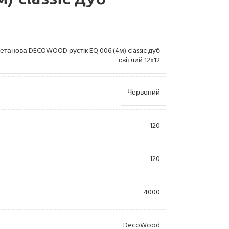
етанова DECOWOOD рустік EQ 006 (4м) classic дуб
світлий 12х12
Червоний
Лиштви
Камі
120
Пілястри
Купо
Консолі
Орна
120
Розетки
Ніші
4000
Пано
Колони
DecoWood