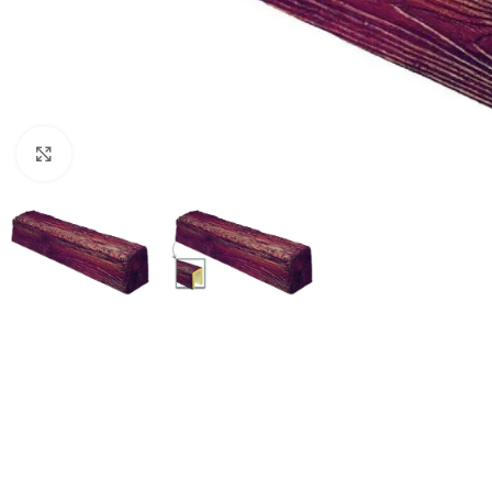
Клацніть, щоб збільшити