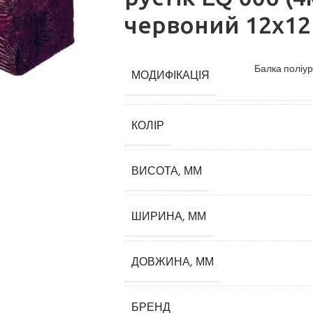
червоний 12х12
Балка поліур
МОДИФІКАЦІЯ
КОЛІР
Карнизи
ВИСОТА, ММ
Плінтуси
ШИРИНА, ММ
Кутові елементи
Молдинги
ДОВЖИНА, ММ
Панелі декоративні
БРЕНД
3D панелі