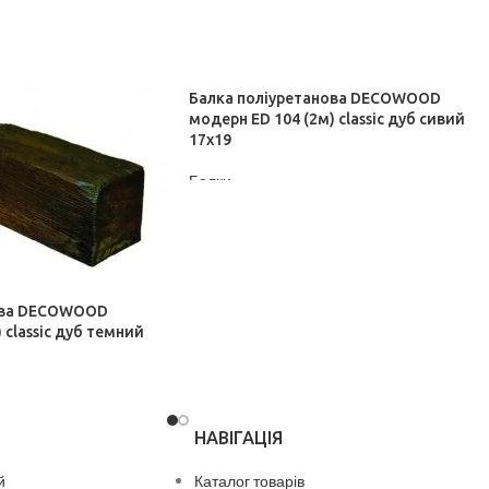
Балка поліуретанова DECOWOOD
модерн ED 104 (2м) classic дуб сивий
17х19
Балки
ДІЗНАТИСЬ ЦІНУ
ова DECOWOOD
 classic дуб темний
НАВІГАЦІЯ
й
Каталог товарів