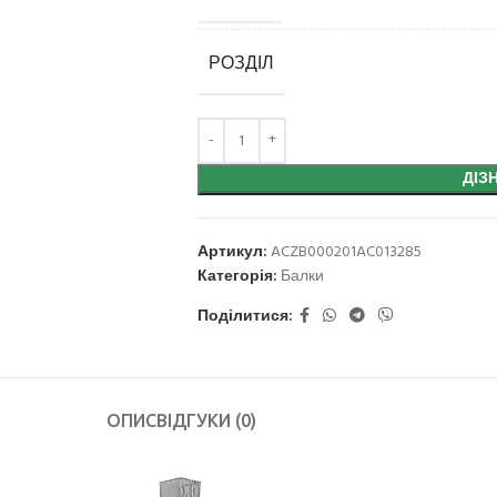
РОЗДІЛ
ДІЗ
Артикул:
ACZB000201AC013285
Категорія:
Балки
Поділитися:
ОПИС
ВІДГУКИ (0)