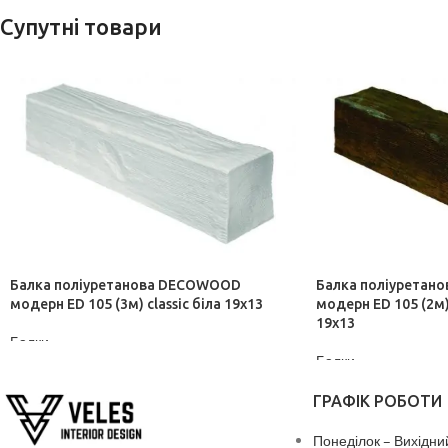
Супутні товари
Балка поліуретанова DECOWOOD
Балка поліуретан
модерн ED 105 (3м) classic біла 19х13
модерн ED 105 (2м)
19х13
Балки
Балки
ДІЗНАТИСЬ ЦІНУ
ДІЗНАТИСЬ ЦІНУ
ГРАФІК РОБОТИ
Понеділок – Вихідни