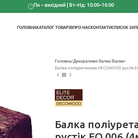
Пн – вихідний | Вт–Нд: 10:00–16:00
ГОЛОВНА
КАТАЛОГ ТОВАРІВ
ПРО НАС
КОНТАКТИ
СПИСОК ЗАП
Головна
Декоративні балки
Балки
Балка поліуретанова DECOWOOD рустік EQ 0
Балка поліуре
рустік EQ 006 (4