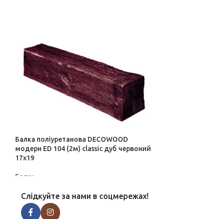
Балка поліуретанова DECOWOOD
Балка поліуре
модерн ED 104 (2м) classic дуб червоний
модерн ED 104 (4
17х19
17х19
Балки
Балки
ДІЗНАТИСЬ ЦІНУ
ДІЗНАТИСЬ ЦІН
Слідкуйте за нами в соцмережах!