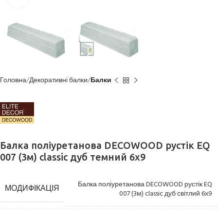
Головна
Декоративні балки
Балки
Балка поліуретанова DECOWOOD рустік EQ
007 (3м) classic дуб темний 6х9
Балка поліуретанова DECOWOOD рустік EQ
МОДИФІКАЦІЯ
007 (3м) classic дуб світлий 6х9