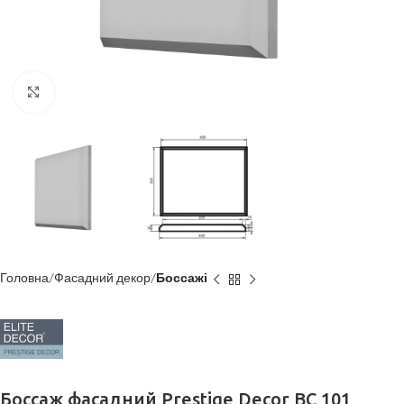
Клацніть, щоб збільшити
Головна
Фасадний декор
Боссажі
Боссаж фасадний Prestige Decor BC 101