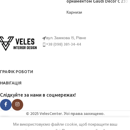
ДІЗНАТИСЬ ЦІНУ
орнаментом Gaudi Decor C 233
Карнизи
ДІЗНАТИСЬ ЦІНУ
вул. Замкова 15, Рівне
+38 (098) 381-34-44
ГРАФІК РОБОТИ
НАВІГАЦІЯ
Слідкуйте за нами в соцмережах!
© 2025 VelesCenter. Усі права захищено.
Ми використовуємо файли cookie, щоб покращити ваш
агазин