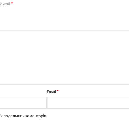
*
начені
*
Email
оїх подальших коментарів.