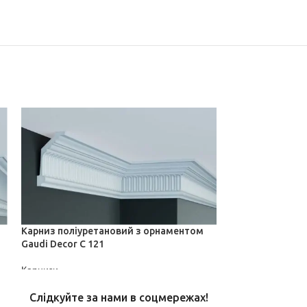
Карниз поліуретановий з орнаментом
Карниз поліуре
Gaudi Decor C 121
Gaudi Decor C 1
Карнизи
Карнизи
ДІЗНАТИСЬ ЦІНУ
ДІЗНАТИСЬ ЦІН
Слідкуйте за нами в соцмережах!