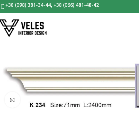
+38 (098) 381-34-44
,
+38 (066) 481-48-42
Клацніть, щоб збільшити