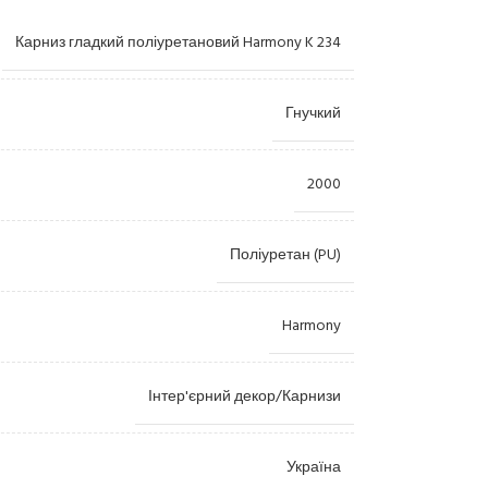
Карниз гладкий поліуретановий Harmony K 234
Гнучкий
2000
Лиштви
Камі
Поліуретан (PU)
Пілястри
Купо
Harmony
Консолі
Орна
Розетки
Ніші
Інтер'єрний декор/Карнизи
Пано
Колони
Україна