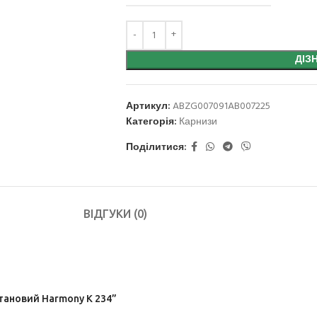
ДІЗ
Артикул:
ABZG007091AB007225
Категорія:
Карнизи
Поділитися:
ВІДГУКИ (0)
етановий Harmony K 234”