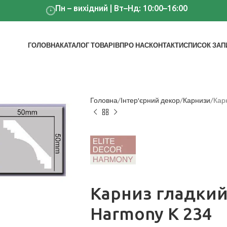
Пн – вихідний | Вт–Нд: 10:00–16:00
ГОЛОВНА
КАТАЛОГ ТОВАРІВ
ПРО НАС
КОНТАКТИ
СПИСОК ЗАП
Головна
Інтер'єрний декор
Карнизи
Кар
Карниз гладкий
Harmony K 234