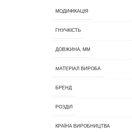
МОДИФІКАЦІЯ
ГНУЧКІСТЬ
ДОВЖИНА, ММ
MАТЕРІАЛ ВИРОБА
Карнизи
Плінтуси
БРЕНД
Кутові елементи
Молдинги
РОЗДІЛ
Панелі декоративні
КРАЇНА ВИРОБНИЦТВА
3D панелі