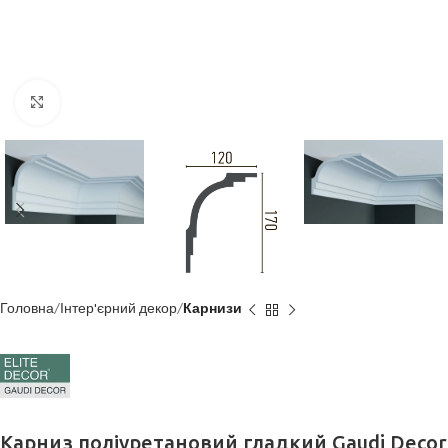
Клацніть, щоб збільшити
Головна
Інтер'єрний декор
Карнизи
Карниз поліуретановий гладкий Gaudi Decor