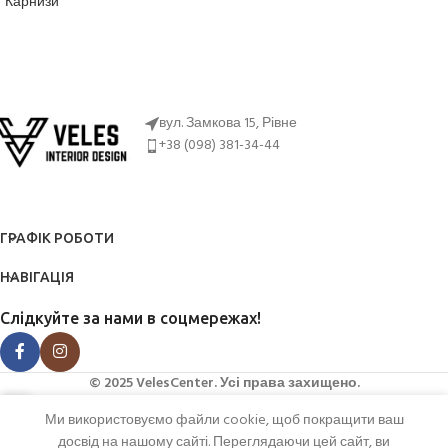
Карнизи
ДІЗНАТИСЬ ЦІНУ
ДІЗНАТИСЬ ЦІНУ
вул. Замкова 15, Рівне
+38 (098) 381-34-44
ГРАФІК РОБОТИ
НАВІГАЦІЯ
Слідкуйте за нами в соцмережах!
© 2025 VelesCenter. Усі права захищено.
Ми використовуємо файли cookie, щоб покращити ваш
агазин
досвід на нашому сайті. Переглядаючи цей сайт, ви