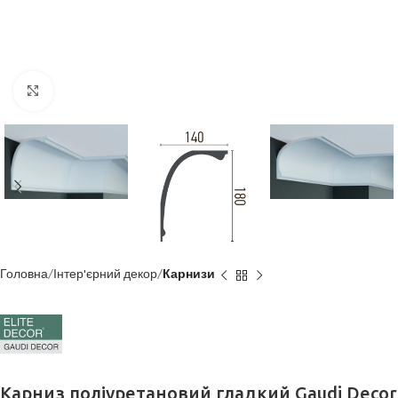
Клацніть, щоб збільшити
Головна
Інтер'єрний декор
Карнизи
Карниз поліуретановий гладкий Gaudi Decor