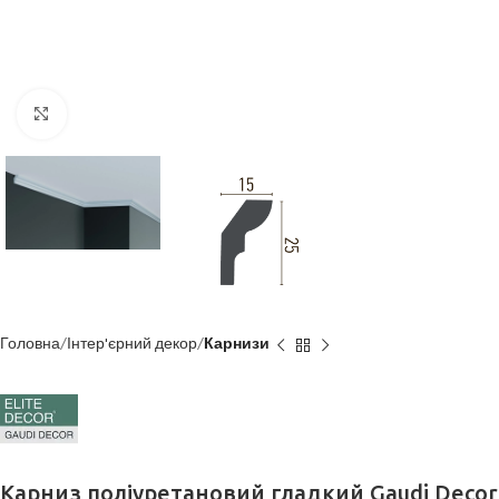
Клацніть, щоб збільшити
Головна
Інтер'єрний декор
Карнизи
Карниз поліуретановий гладкий Gaudi Decor