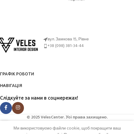
ДІЗНАТИСЬ ЦІНУ
ДІЗНАТИСЬ ЦІНУ
вул. Замкова 15, Рівне
+38 (098) 381-34-44
ГРАФІК РОБОТИ
НАВІГАЦІЯ
Слідкуйте за нами в соцмережах!
© 2025 VelesCenter. Усі права захищено.
Ми використовуємо файли cookie, щоб покращити ваш
агазин