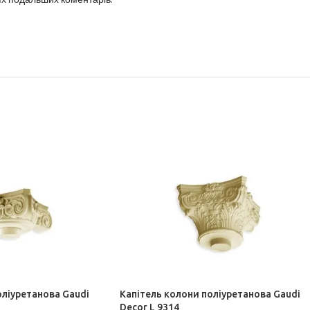
оїх подальших коментарів.
оліуретанова Gaudi
Капітель колони поліуретанова Gaudi
Decor L 9314