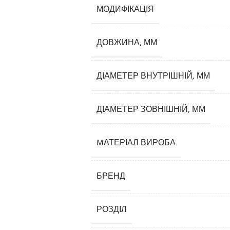
МОДИФІКАЦІЯ
ДОВЖИНА, ММ
ДІАМЕТЕР ВНУТРІШНІЙ, ММ
ДІАМЕТЕР ЗОВНІШНІЙ, ММ
Карнизи
MАТЕРІАЛ ВИРОБА
Плінтуси
Кутові елементи
БРЕНД
Молдинги
Панелі декоративні
РОЗДІЛ
3D панелі