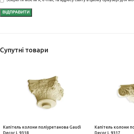
Зберегти моє ім'я, e-mail, та адресу сайту в цьому браузері для м
Супутні товари
Капітель колони поліуретанова Gaudi
Капітель колони п
Decor L 9318
Decor L 9317