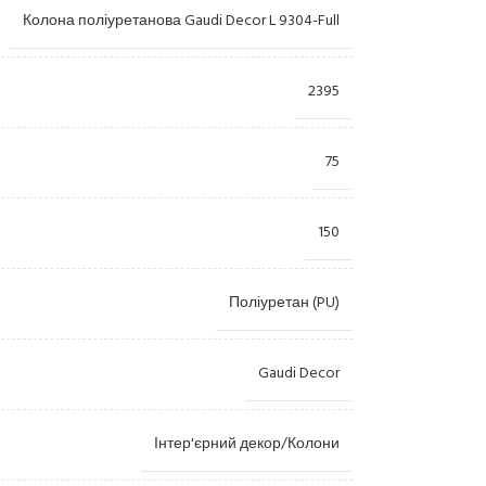
Колона поліуретанова Gaudi Decor L 9304-Full
2395
75
150
Лиштви
Камі
Пілястри
Купо
Поліуретан (PU)
Консолі
Орна
Gaudi Decor
Розетки
Ніші
Пано
Інтер'єрний декор/Колони
Колони