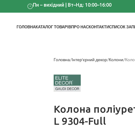
Пн – вихідний | Вт–Нд: 10:00–16:00
ГОЛОВНА
КАТАЛОГ ТОВАРІВ
ПРО НАС
КОНТАКТИ
СПИСОК ЗАП
Головна
Інтер'єрний декор
Колони
Коло
Колона поліуре
L 9304-Full