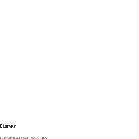
Відгуки
Відгуків немає, поки що.