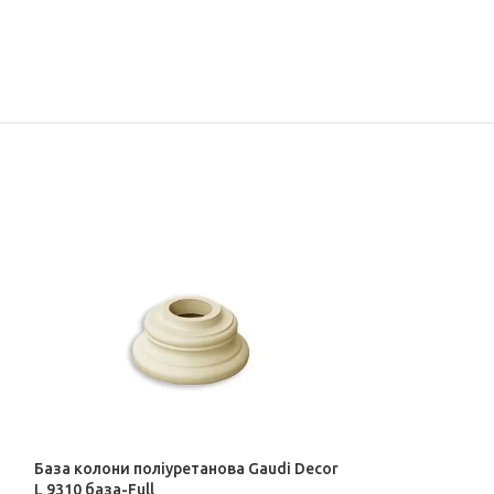
База колони поліуретанова Gaudi Decor
База колони пол
L 9310 база-Full
L 9309 база-Hal