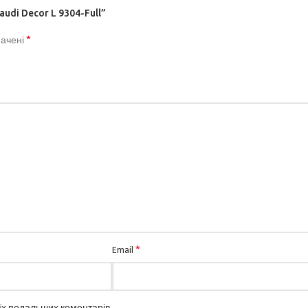
udi Decor L 9304-Full”
*
начені
*
Email