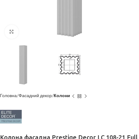
Клацніть, щоб збільшити
Головна
Фасадний декор
Колони
Колона фасадна Prestige Decor LC 108-21 Full