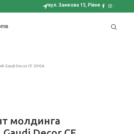
вул. Замкова 15, Рівне
ИТІВ
й Gaudi Decor CF 3010A
нт молдинга
 Gaudi Decor CF