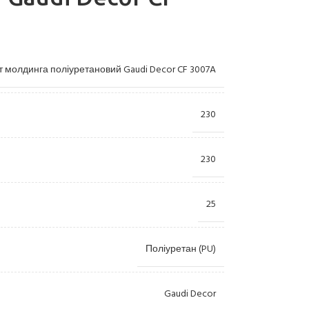
 молдинга поліуретановий Gaudi Decor CF 3007A
230
230
Лиштви
Камі
Пілястри
Купо
25
Консолі
Орна
Розетки
Ніші
Поліуретан (PU)
Пано
Gaudi Decor
Колони