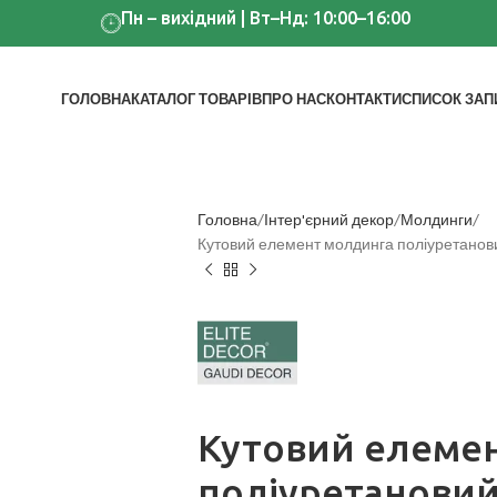
Пн – вихідний | Вт–Нд: 10:00–16:00
ГОЛОВНА
КАТАЛОГ ТОВАРІВ
ПРО НАС
КОНТАКТИ
СПИСОК ЗАП
Головна
Інтер'єрний декор
Молдинги
Кутовий елемент молдинга поліуретанови
Кутовий елеме
поліуретановий