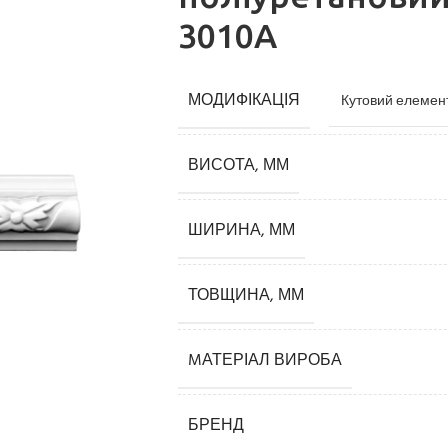
3010A
МОДИФІКАЦІЯ
Кутовий елемент
ВИСОТА, ММ
ШИРИНА, ММ
Карнизи
Плінтуси
ТОВЩИНА, ММ
Кутові елементи
MАТЕРІАЛ ВИРОБА
Молдинги
Панелі декоративні
БРЕНД
3D панелі