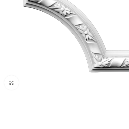
Клацніть, щоб збільшити