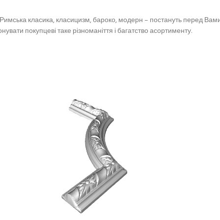
 Римська класика, класицизм, бароко, модерн – постануть перед Вами 
нувати покупцеві таке різноманіття і багатство асортименту.