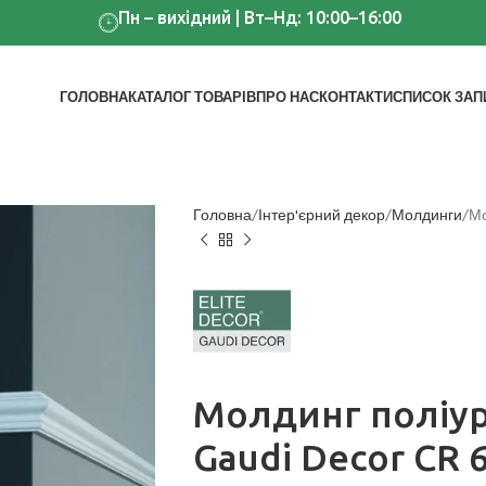
Пн – вихідний | Вт–Нд: 10:00–16:00
ГОЛОВНА
КАТАЛОГ ТОВАРІВ
ПРО НАС
КОНТАКТИ
СПИСОК ЗАП
Головна
Інтер'єрний декор
Молдинги
Мо
Молдинг поліу
Gaudi Decor CR 