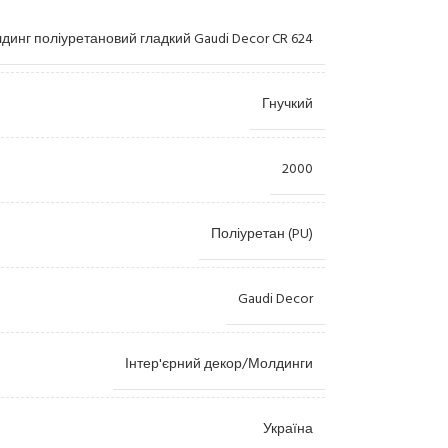
динг поліуретановий гладкий Gaudi Decor CR 624
Гнучкий
2000
Лиштви
Камі
Поліуретан (PU)
Пілястри
Купо
Gaudi Decor
Консолі
Орна
Розетки
Ніші
Інтер'єрний декор/Молдинги
Пано
Колони
Україна