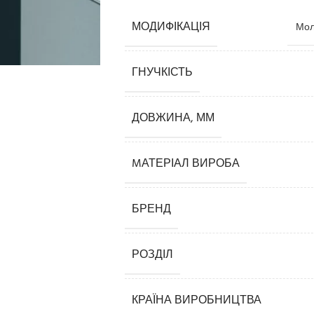
МОДИФІКАЦІЯ
Мол
ГНУЧКІСТЬ
ДОВЖИНА, ММ
MАТЕРІАЛ ВИРОБА
Карнизи
Плінтуси
БРЕНД
Кутові елементи
Молдинги
РОЗДІЛ
Панелі декоративні
КРАЇНА ВИРОБНИЦТВА
3D панелі