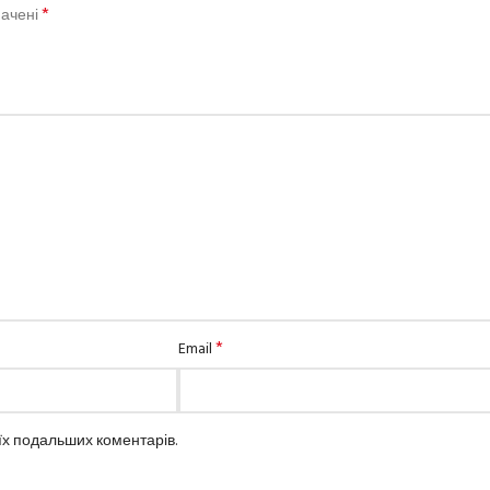
*
начені
*
Email
оїх подальших коментарів.