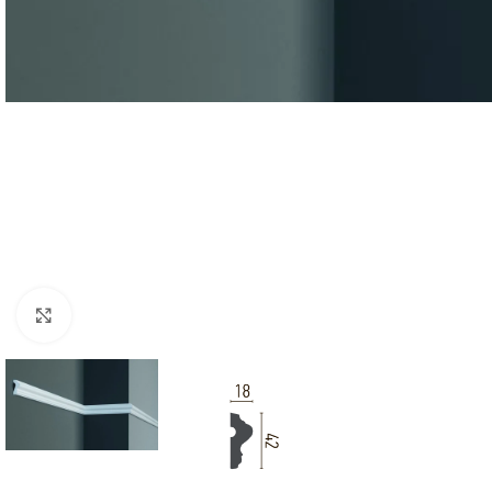
Клацніть, щоб збільшити