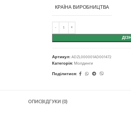
Плінтуси
КРАЇНА ВИРОБНИЦТВА
ДІЗ
Кутові елементи
Артикул:
ADZL000001AD001472
Категорія:
Молдинги
Поділитися:
Молдинги
ОПИС
ВІДГУКИ (0)
Панелі декоративні