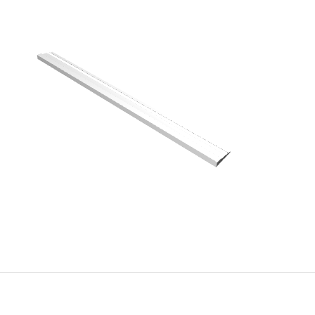
3D панелі
Лиштви
Пілястри