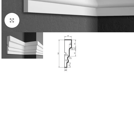
Клацніть, щоб збільшити