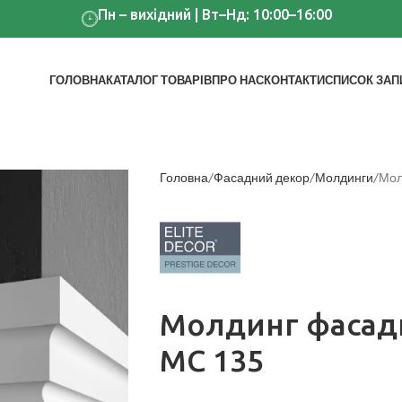
Пн – вихідний | Вт–Нд: 10:00–16:00
ГОЛОВНА
КАТАЛОГ ТОВАРІВ
ПРО НАС
КОНТАКТИ
СПИСОК ЗАП
Головна
Фасадний декор
Молдинги
Мол
Молдинг фасадн
MC 135