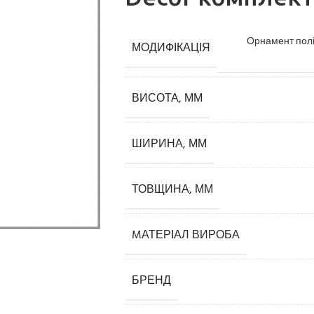
Орнамент поліу
МОДИФІКАЦІЯ
ВИСОТА, ММ
ШИРИНА, ММ
Карнизи
ТОВЩИНА, ММ
Плінтуси
Кутові елементи
MАТЕРІАЛ ВИРОБА
Молдинги
БРЕНД
Панелі декоративні
3D панелі