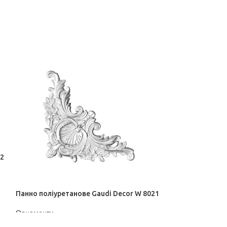
22
Панно поліурета
Орнаменти
ДІЗНАТИСЬ ЦІН
Панно поліуретанове Gaudi Decor W 8021
Орнаменти