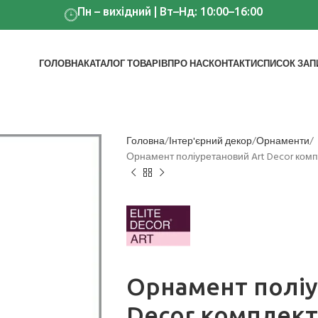
Пн – вихідний | Вт–Нд: 10:00–16:00
ГОЛОВНА
КАТАЛОГ ТОВАРІВ
ПРО НАС
КОНТАКТИ
СПИСОК ЗАП
Головна
Інтер'єрний декор
Орнаменти
Орнамент поліуретановий Art Decor компл
Орнамент поліу
Decor комплект 