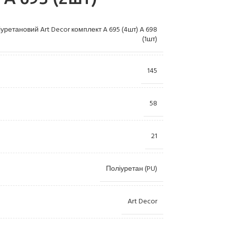
ретановий Art Decor комплект A 695 (4шт) A 698
(1шт)
145
58
Лиштви
Камі
21
Пілястри
Купо
Консолі
Орна
Поліуретан (PU)
Розетки
Ніші
Пано
Art Decor
Колони