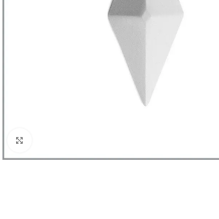
Клацніть, щоб збільшити