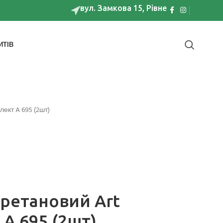
вул. Замкова 15, Рівне
ИТІВ
ект A 695 (2шт)
ретановий Art
A 695 (2шт)