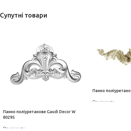
Супутні товари
Панно поліуретано
Орнаменти
ДІЗНАТИСЬ ЦІНУ
Панно поліуретанове Gaudi Decor W
8029S
Орнаменти