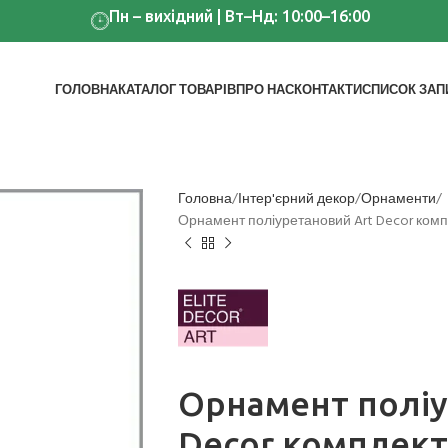
Пн – вихідний | Вт–Нд: 10:00–16:00
ГОЛОВНА
КАТАЛОГ ТОВАРІВ
ПРО НАС
КОНТАКТИ
СПИСОК ЗАП
Головна
Інтер'єрний декор
Орнаменти
Орнамент поліуретановий Art Decor компл
Орнамент поліу
Decor комплект 