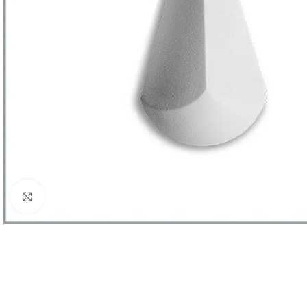
Клацніть, щоб збільшити