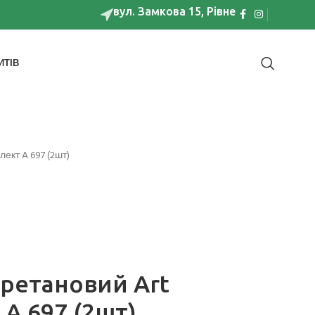
вул. Замкова 15, Рівне
ИТІВ
ект A 697 (2шт)
ретановий Art
A 697 (2шт)