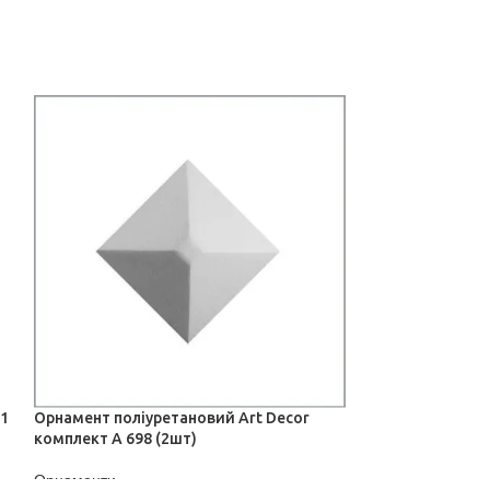
Орнамент поліу
350
Орнаменти
ДІЗНАТИСЬ ЦІН
21
Орнамент поліуретановий Art Decor
комплект A 698 (2шт)
Орнаменти