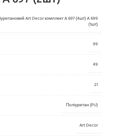
уретановий Art Decor комплект A 697 (4шт) A 699
(1шт)
99
49
Лиштви
Камі
21
Пілястри
Купо
Консолі
Орна
Поліуретан (PU)
Розетки
Ніші
Пано
Art Decor
Колони