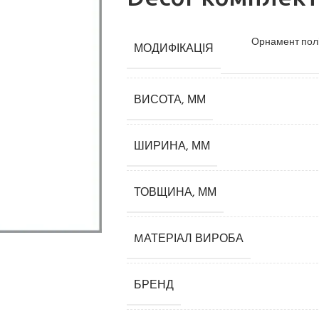
Орнамент полі
МОДИФІКАЦІЯ
ВИСОТА, ММ
ШИРИНА, ММ
Карнизи
ТОВЩИНА, ММ
Плінтуси
Кутові елементи
MАТЕРІАЛ ВИРОБА
Молдинги
БРЕНД
Панелі декоративні
3D панелі