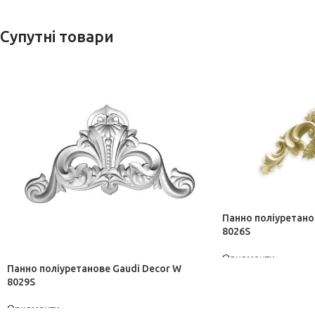
Супутні товари
Панно поліуретано
8026S
Орнаменти
Панно поліуретанове Gaudi Decor W
ДІЗНАТИСЬ ЦІНУ
8029S
Орнаменти