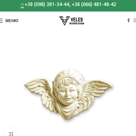
+38 (098) 381-34-44, +38 (066) 481-48-42
МЕНЮ
Клацніть, щоб збільшити