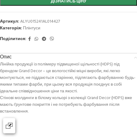
ДІЗНАТИСЬ ЦІНУ
Артикул:
ALYU015241AL014427
Категорія:
Плінтуси
Поділитися:
Опис
Лінійка продукції iз полімеру підвищеної щільності (HDPS) під
брендом Grand Decor – це вологостійкі міцні вироби, які легко
монтуються, не піддаються старінню, підлягають фарбуванню будь-
якими типами фарби, при цьому вся продукція поєднує в собі
ідеальне співвідношення ціни та якості.
Стiновi молдинги в білому кольорі з колекції Grand Decor (HDPS) вже
мають ґрунтове покриття і не потребують фарбування після
встановлення.