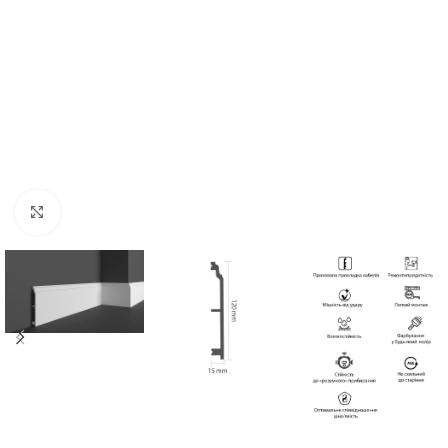
Клацніть, щоб збільшити