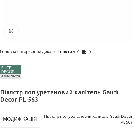
Клацніть, щоб збільшити
Головна
Інтер'єрний декор
Пілястри
Пілястр поліуретановий капітель Gaudi
Decor PL 563
Пілястр поліуретановий капітель Gaudi Decor
МОДИФІКАЦІЯ
PL 563