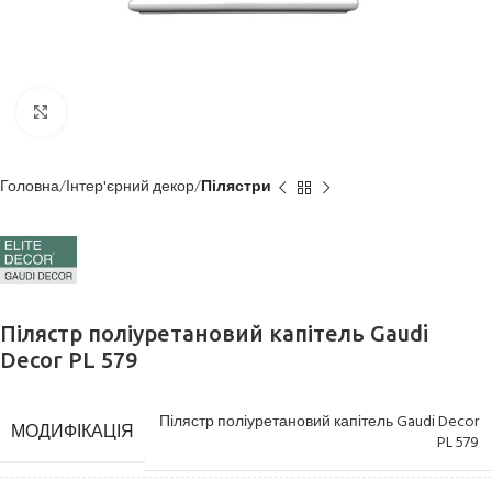
Клацніть, щоб збільшити
Головна
Інтер'єрний декор
Пілястри
Пілястр поліуретановий капітель Gaudi
Decor PL 579
Пілястр поліуретановий капітель Gaudi Decor
МОДИФІКАЦІЯ
PL 579